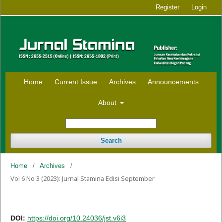
Register
Login
Home
Current Issue
Archives
Announcements
About
Search
Home
/
Archives
/
Vol 6 No 3 (2023): Jurnal Stamina Edisi September
DOI:
https://doi.org/10.24036/jst.v6i3