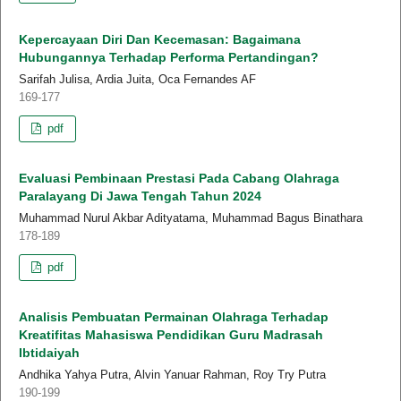
Kepercayaan Diri Dan Kecemasan: Bagaimana
Hubungannya Terhadap Performa Pertandingan?
Sarifah Julisa, Ardia Juita, Oca Fernandes AF
169-177
pdf
Evaluasi Pembinaan Prestasi Pada Cabang Olahraga
Paralayang Di Jawa Tengah Tahun 2024
Muhammad Nurul Akbar Adityatama, Muhammad Bagus Binathara
178-189
pdf
Analisis Pembuatan Permainan Olahraga Terhadap
Kreatifitas Mahasiswa Pendidikan Guru Madrasah
Ibtidaiyah
Andhika Yahya Putra, Alvin Yanuar Rahman, Roy Try Putra
190-199