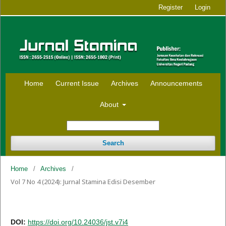
Register
Login
Home
Current Issue
Archives
Announcements
About
Search
Home
/
Archives
/
Vol 7 No 4 (2024): Jurnal Stamina Edisi Desember
DOI:
https://doi.org/10.24036/jst.v7i4