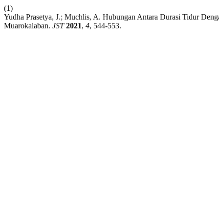
(1)
Yudha Prasetya, J.; Muchlis, A. Hubungan Antara Durasi Tidur Den
Muarokalaban.
JST
2021
,
4
, 544-553.