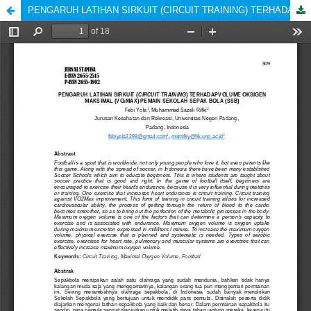
PENGARUH LATIHAN SIRKUIT (CIRCUIT TRAINING) TERHADAPVOLUME OKSIGEN MAKSIMAL (VO2MAX) PEMAIN SEKOLAH SEPAK BOLA (SSB)